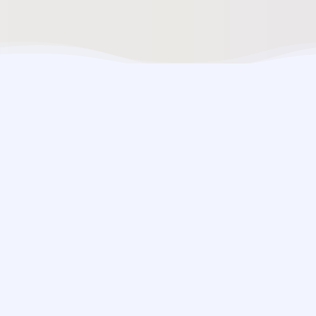
Condimentum sapien pellentesque